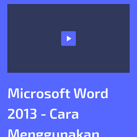
play_arrow
Microsoft Word
2013 - Cara
Menggunakan